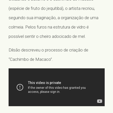
(espécie de fruto do jequitibá), o artista recriou,
IMPRENSA
seguindo sua imaginação, a organização de uma
VISITE
colmeia. Pelos furos na estrutura de vidro é
possível sentir o cheiro adocicado de mel.
POR
ENG
ESP
Dilsão descreveu o processo de criação de
/sescpiracicaba
Facebook
Instagram
Twitter
“Cachimbo de Macaco”.