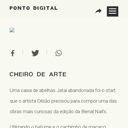
ponto digital
Compartilh
SOBRE
|
|
Facebook
Twitter
Whatsapp
INSTITUCIONAL
CURADORIA
BIENAIS ANTERIORES
ARTISTAS
Cheiro de arte
CATÁLOGO
Uma caixa de abelhas Jataí abandonada foi o start
EDUCATIVO
que o artista Dilsão precisou para compor uma das
PONTO DIGITAL
obras mais curiosas da edição da Bienal Naïfs.
PROGRAMAÇÃO
Utilizando o batume e o cachimbo de macaco